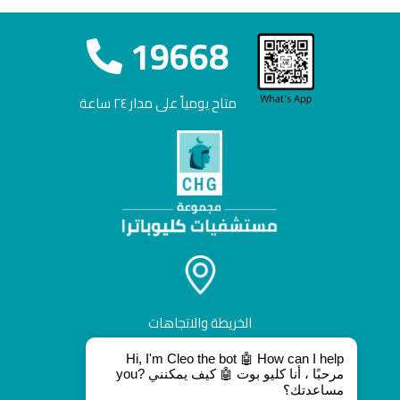
19668
متاح يومياً على مدار ٢٤ ساعة
الخريطة والاتجاهات
Hi, I'm Cleo the bot 🤖 How can I help
you? مرحبًا ، أنا كليو بوت 🤖 كيف يمكنني
مساعدتك؟