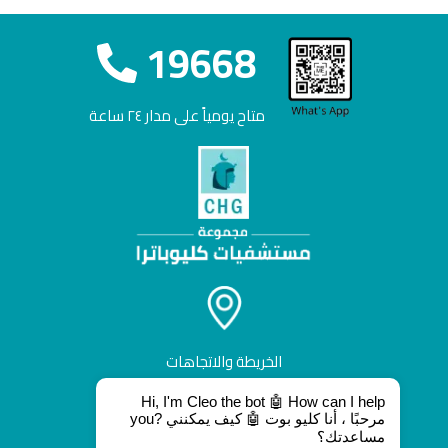
19668
متاح يومياً على مدار ٢٤ ساعة
الخريطة والاتجاهات
Hi, I'm Cleo the bot 🤖 How can I help
you? مرحبًا ، أنا كليو بوت 🤖 كيف يمكنني
مساعدتك؟