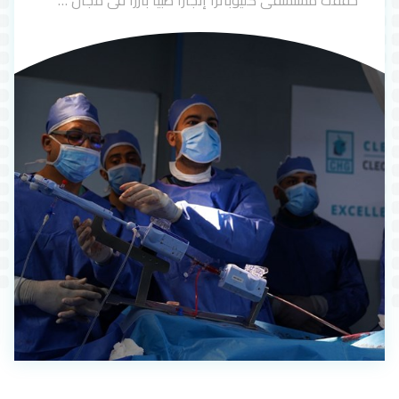
حققت مستشفى كليوباترا إنجازًا طبيًا بارزًا في مجال …