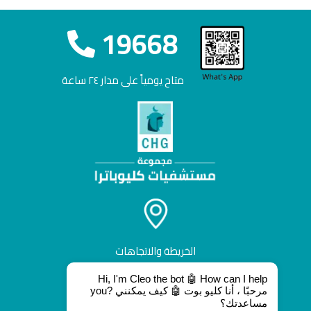
19668
متاح يومياً على مدار ٢٤ ساعة
الخريطة والاتجاهات
Hi, I'm Cleo the bot 🤖 How can I help
you? مرحبًا ، أنا كليو بوت 🤖 كيف يمكنني
مساعدتك؟