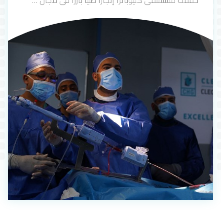
حققت مستشفى كليوباترا إنجازًا طبيًا بارزًا في مجال …