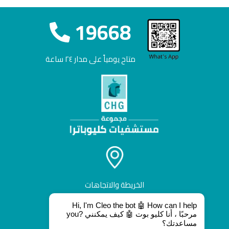
19668
متاح يومياً على مدار ٢٤ ساعة
الخريطة والاتجاهات
Hi, I'm Cleo the bot 🤖 How can I help
you? مرحبًا ، أنا كليو بوت 🤖 كيف يمكنني
مساعدتك؟