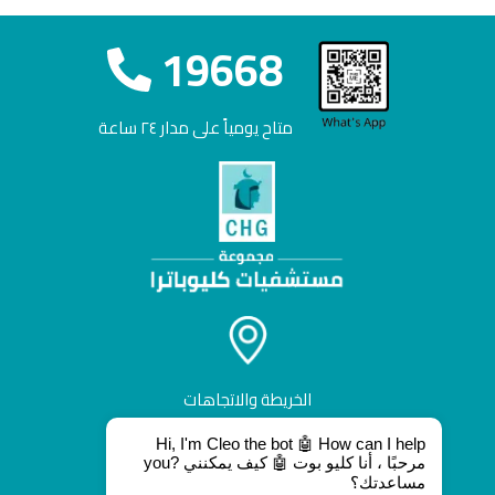
19668
متاح يومياً على مدار ٢٤ ساعة
الخريطة والاتجاهات
Hi, I'm Cleo the bot 🤖 How can I help
you? مرحبًا ، أنا كليو بوت 🤖 كيف يمكنني
مساعدتك؟