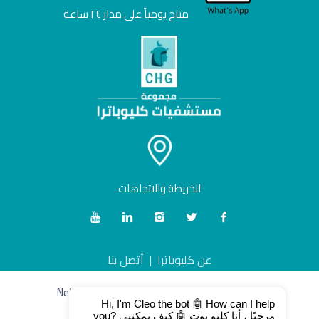
متاح يومياً على مدار ٢٤ ساعة
الخريطة والاتجاهات
عن كليوباترا
|
أتصل بنا
مجموعة مستشفيات كليوباترا - تطوير
NetWave
Hi, I'm Cleo the bot 🤖 How can I help
you? مرحبًا ، أنا كليو بوت 🤖 كيف يمكنني