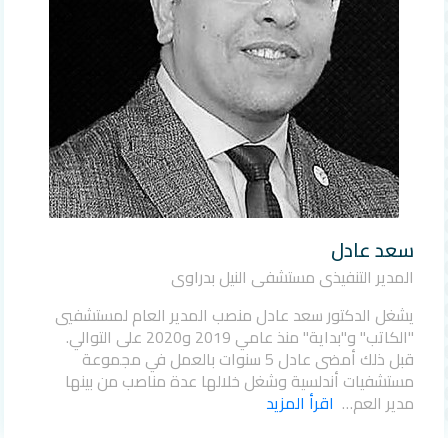
سعد عادل
المدير التنفيذي مستشفى النيل بدراوي
يشغل الدكتور سعد عادل منصب المدير العام لمستشفيي
"الكاتب" و"بداية" منذ عامي 2019 و2020 على التوالي.
قبل ذلك أمضى عادل 5 سنوات بالعمل في مجموعة
مستشفيات أندلسية وشغل خلالها عدة مناصب من بينها
مدير العم…
اقرأ المزيد