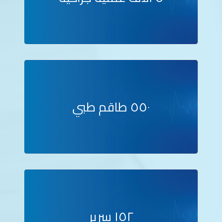
٥٥٠ طاقم طبي
١٥٢ سرير