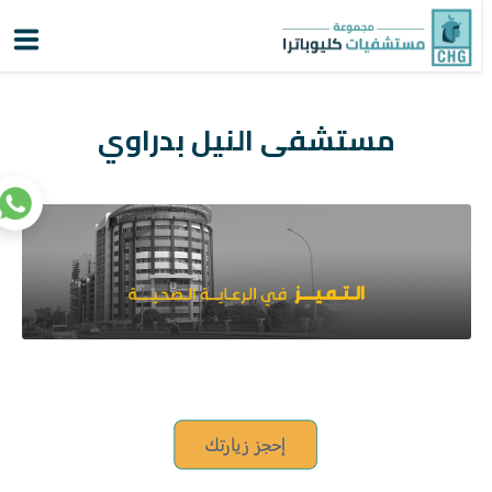
لماذا كليوباترا؟
أنشاء
تسجيل
اعرف
حساب
دورك
الدخول
مستشفى النيل بدراوي
الرئيسية
عن كليوباترا
المستشفيات
المراكز المتخصصة
خدمات المرضى
سياحة علاجية
التقنيات الطبية
المستثمرون
|