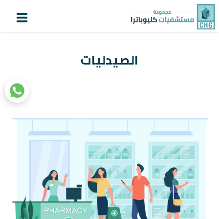
أنشاء
اعرف
تسجيل
حساب
دورك
الدخول
الصيدليات
الرئيسية
عن كليوباترا
المستشفيات
المراكز المتخصصة
خدمات المرضى
سياحة علاجية
التقنيات الطبية
المستثمرون
|