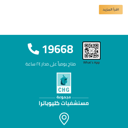
اقرأ المزيد
19668
متاح يومياً على مدار ٢٤ ساعة