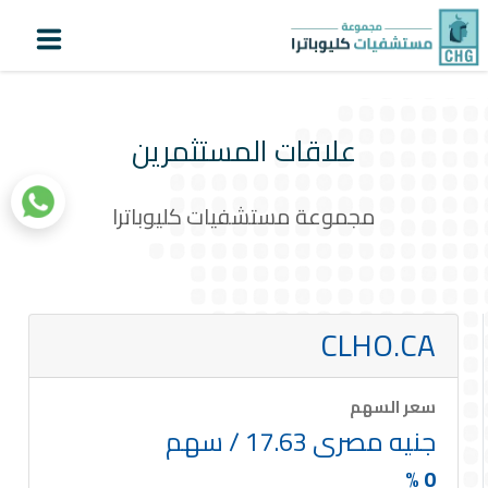
أنشاء
اعرف
تسجيل
حساب
دورك
الدخول
علاقات المستثمرين
الرئيسية
عن كليوباترا
مجموعة مستشفيات كليوباترا
المستشفيات
المراكز المتخصصة
CLHO.CA
خدمات المرضى
سياحة علاجية
سعر السهم
التقنيات الطبية
جنيه مصرى 17.63 / سهم
المستثمرون
|
0 %